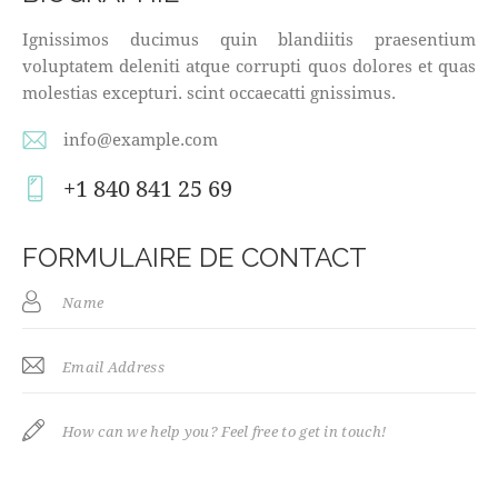
Ignissimos ducimus quin blandiitis praesentium
voluptatem deleniti atque corrupti quos dolores et quas
molestias excepturi. scint occaecatti gnissimus.
info@example.com
E-
+1 840 841 25 69
m
Ph
ail
on
FORMULAIRE DE CONTACT
:
e: